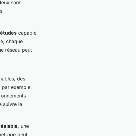
 deux sans
es
’études
capable
ce, chaque
nne réseau peut
mables, des
, par exemple,
ironnements
 suivre la
réalable
, une
métrage peut