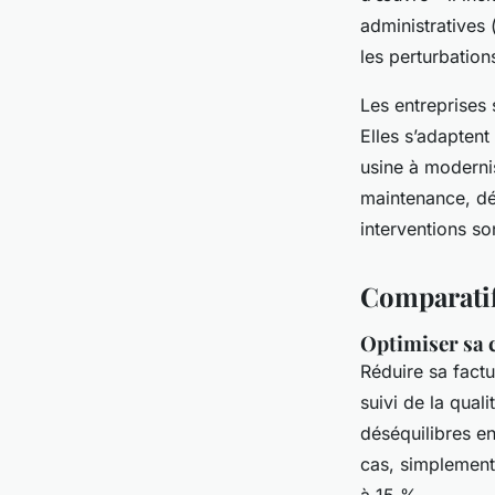
administratives
les perturbation
Les entreprises
Elles s’adaptent
usine à modernis
maintenance, d
interventions son
Comparatif
Optimiser sa 
Réduire sa factu
suivi de la qual
déséquilibres e
cas, simplement 
à 15 %.