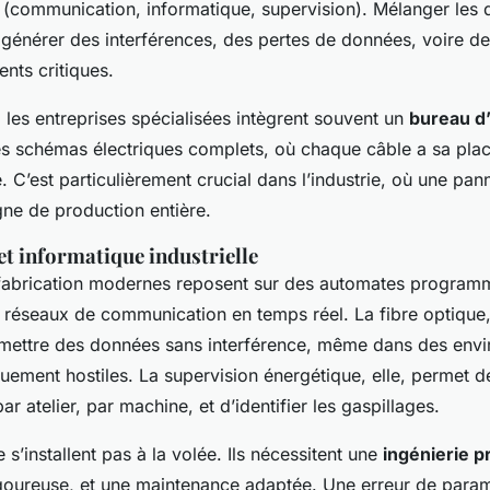
s (communication, informatique, supervision). Mélanger les
 générer des interférences, des pertes de données, voire d
nts critiques.
, les entreprises spécialisées intègrent souvent un
bureau d
s schémas électriques complets, où chaque câble a sa pla
. C’est particulièrement crucial dans l’industrie, où une pa
gne de production entière.
t informatique industrielle
fabrication modernes reposent sur des automates program
s réseaux de communication en temps réel. La fibre optique
mettre des données sans interférence, même dans des env
ement hostiles. La supervision énergétique, elle, permet de
 atelier, par machine, et d’identifier les gaspillages.
s’installent pas à la volée. Ils nécessitent une
ingénierie p
igoureuse, et une maintenance adaptée. Une erreur de para