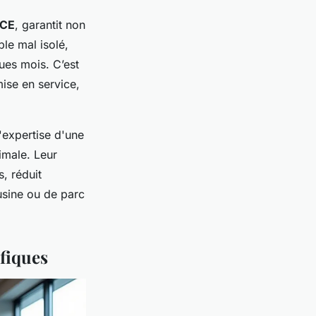
 CE
, garantit non
le mal isolé,
ques mois. C’est
mise en service,
l'expertise d'une
imale. Leur
s, réduit
usine ou de parc
ifiques