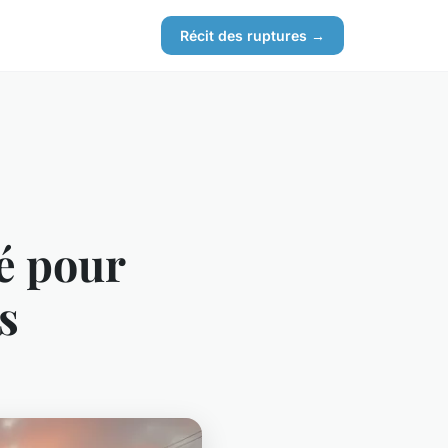
Récit des ruptures →
té pour
s