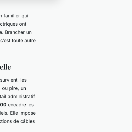
 familier qui
ectriques ont
le. Brancher un
 c’est toute autre
elle
survient, les
 ou pire, un
il administratif
100
encadre les
riels. Elle impose
ections de câbles