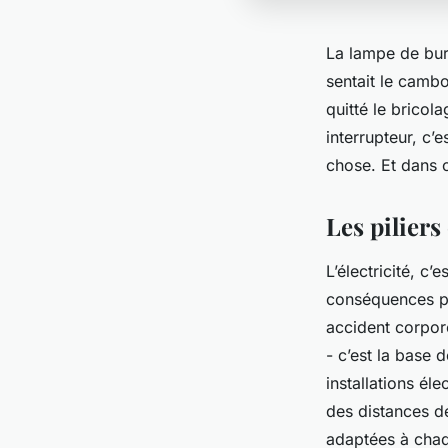
La lampe de bur
sentait le cambou
quitté le bricol
interrupteur, c’e
chose. Et dans c
Les piliers
L’électricité, c’
conséquences peu
accident corpore
- c’est la base 
installations éle
des distances de
adaptées à cha