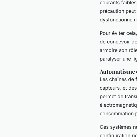
courants faible
précaution peut
dysfonctionneme
Pour éviter cela
de concevoir de
armoire son rôle
paralyser une li
Automatisme e
Les chaînes de 
capteurs, et de
permet de trans
électromagnétiqu
consommation par
Ces systèmes ne 
configuration r