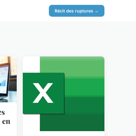
Récit des ruptures →
es
 en