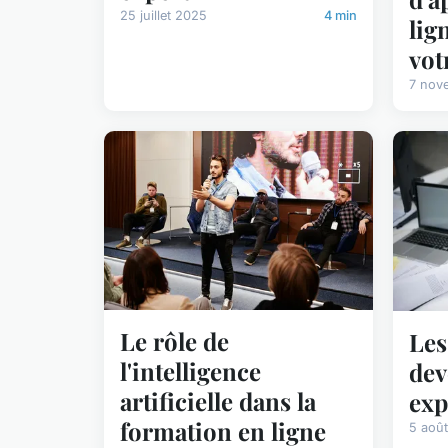
25 juillet 2025
4 min
lig
vot
7 nov
Le rôle de
Les
l'intelligence
dev
artificielle dans la
exp
formation en ligne
5 aoû