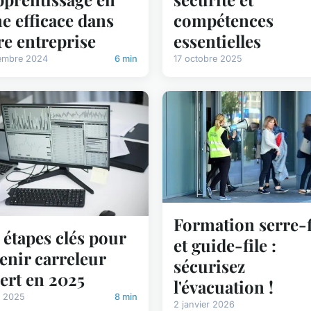
ne efficace dans
compétences
re entreprise
essentielles
embre 2024
6 min
17 octobre 2025
Formation serre-f
 étapes clés pour
et guide-file :
enir carreleur
sécurisez
ert en 2025
l'évacuation !
t 2025
8 min
2 janvier 2026