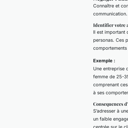
Connaître et co
communication. U
Identifier votre
Il est important
personas. Ces pe
comportements en
Exemple :
Une entreprise 
femme de 25-35 
comprenant ces 
à ses comportem
Consequences d’
S’adresser à un
un faible engag
centrée sur le c