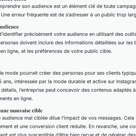
mprendre son audience est un élément clé de toute campag
ne erreur fréquente est de s’adresser à un public trop larg
 audience
 d’identifier précisément votre audience en utilisant des out
rsonas doivent inclure des informations détaillées sur les 
 ligne, et les préférences de votre public cible.
de mode pourrait créer des personas pour ses clients typi
ans, intéressée par la mode durable et active sur Instagra
détails, l’entreprise peut concevoir des contenus adaptés à
ents en ligne.
une mauvaise cible
e audience mal ciblée dilue l’impact de vos messages. Cela 
ement et une conversion client réduite. En revanche, une 
lient est plus susceptible d’être bien reçue et de générer des