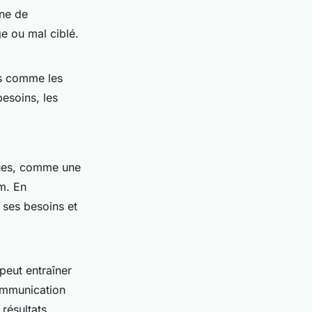
ne de
e ou mal ciblé.
ils comme les
besoins, les
ques, comme une
m. En
 ses besoins et
peut entraîner
communication
 résultats