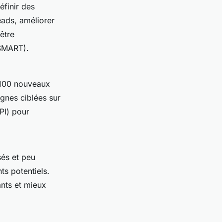
finir des
eads, améliorer
être
(SMART).
r 100 nouveaux
agnes ciblées sur
PI) pour
sés et peu
ts potentiels.
ants et mieux