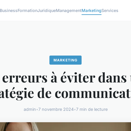
Business
Formation
Juridique
Management
Marketing
Services
MARKETING
 erreurs à éviter dans
ratégie de communicat
admin
•
7 novembre 2024
•
7 min de lecture