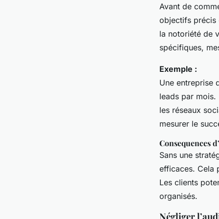
Avant de commen
objectifs préci
la notoriété de 
spécifiques, mes
Exemple :
Une entreprise d
leads par mois. 
les réseaux soc
mesurer le succ
Consequences d’
Sans une stratég
efficaces. Cela 
Les clients pote
organisés.
Négliger l’aud