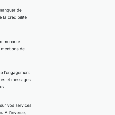
t manquer de
la crédibilité
communauté
u mentions de
ce l’engagement
res et messages
eux.
sur vos services
. À l’inverse,