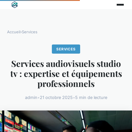
Accueil
›
Services
SERVICES
Services audiovisuels studio
tv : expertise et équipements
professionnels
admin
•
21 octobre 2025
•
5 min de lecture