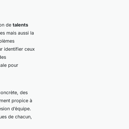
ion de
talents
es mais aussi la
oblèmes
 identifier ceux
des
iale pour
concrète, des
ement propice à
ésion d’équipe.
iques de chacun,