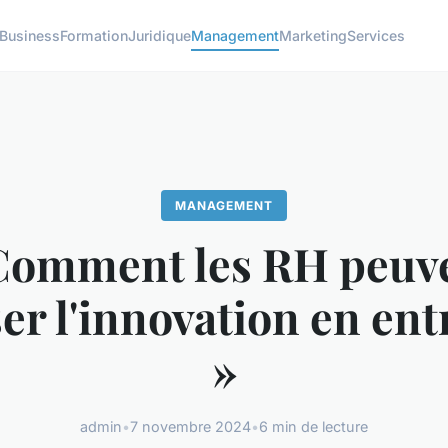
Business
Formation
Juridique
Management
Marketing
Services
MANAGEMENT
Comment les RH peuv
ser l'innovation en ent
»
admin
•
7 novembre 2024
•
6 min de lecture