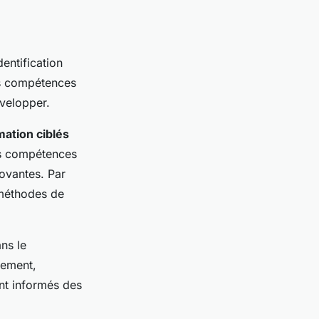
dentification
es compétences
évelopper.
ation ciblés
es compétences
ovantes. Par
 méthodes de
ns le
rement,
ent informés des