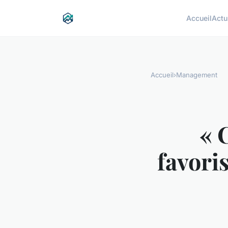
Accueil
Actu
Accueil
›
Management
« 
favori