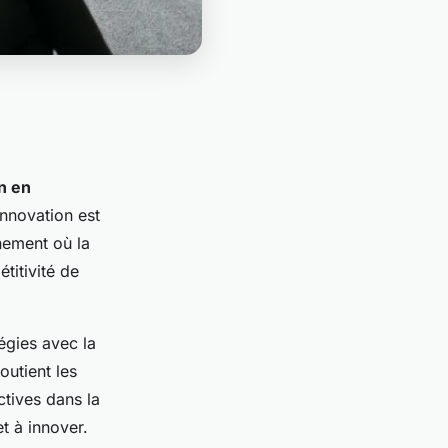
n en
innovation est
nement où la
titivité de
égies avec la
outient les
tives dans la
t à innover.