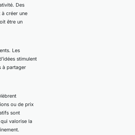
ativité. Des
 à créer une
it être un
ents. Les
d’idées stimulent
s à partager
lèbrent
ations ou de prix
tifs sont
qui valorise la
leinement.