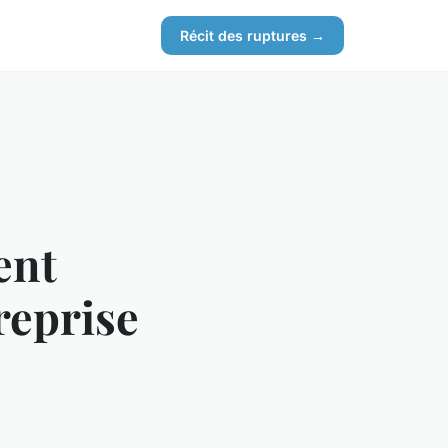
Récit des ruptures →
ent
reprise