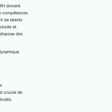
 RH doivent
 en compétences.
t de talents
cturée et
e dispose des
e dynamique
un
t crucial de
lculés.