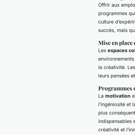
Offrir aux employ
programmes qui 
culture d’expéri
succès, mais qu’
Mise en place 
Les
espaces col
environnements d
la créativité. L
leurs pensées e
Programmes d
La
motivation
e
l’ingéniosité et 
plus conséquents
indispensables e
créativité et l’i