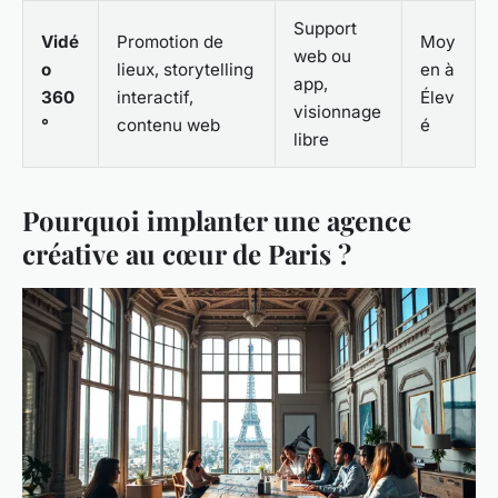
Support
Vidé
Promotion de
Moy
web ou
o
lieux, storytelling
en à
app,
360
interactif,
Élev
visionnage
°
contenu web
é
libre
Pourquoi implanter une agence
créative au cœur de Paris ?