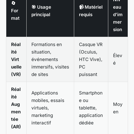
🔄
🎯 Usage
📹 Matériel
eau
For
principal
requis
d'im
mat
mer
sion
Réal
Formations en
Casque VR
ité
situation,
(Oculus,
Élev
Virt
événements
HTC Vive),
é
uelle
immersifs, visites
PC
(VR)
de sites
puissant
Réal
Applications
Smartphon
ité
mobiles, essais
e ou
Aug
Moy
virtuels,
tablette,
men
en
marketing
application
tée
interactif
dédiée
(AR)